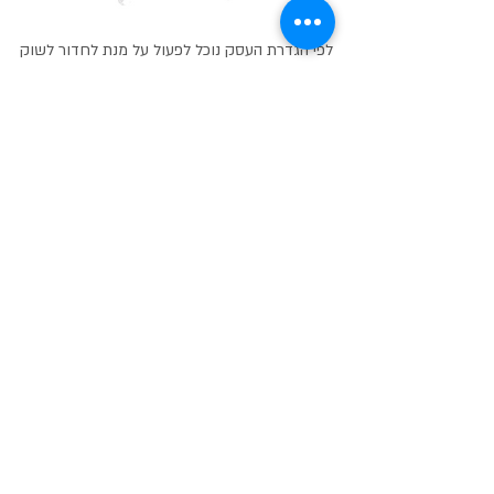
לפי הגדרת העסק נוכל לפעול על מנת לחדור לשוק
ספציפי - במדינה מסוימת או באזור מסוים.
נעשה זאת באמצעות חקר שוק מעמיק.
איתור לקוחות
עסקיים פוטנציאליים
קבלת פרטים
(לידים)
של לקוחות עסקיים מרחבי
העולם שמעוניינים לרכוש את מוצרי החברה, לרוב
גם
בקניות חוזרות
(בניגוד ללקוחות פרטיים),
והרחבת
מעגל הלקוחות הקיימים של החברה.